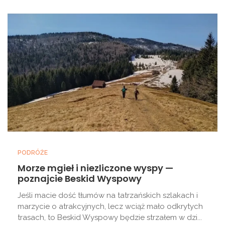
PODRÓŻE
Morze mgieł i niezliczone wyspy —
poznajcie Beskid Wyspowy
Jeśli macie dość tłumów na tatrzańskich szlakach i
marzycie o atrakcyjnych, lecz wciąż mało odkrytych
trasach, to Beskid Wyspowy będzie strzałem w dzi...