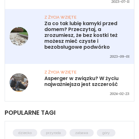
2023-07-11
Z ŻYCIA WZIĘTE
Za co tak lubię kamyki przed
domem? Przeczytaj, a
zrozumiesz, że bez kostki też
możesz mieć czyste i
bezobsługowe podwórko
2023-09-01
Z ŻYCIA WZIĘTE
Asperger w związku? W życiu
najważniejsza jest szczerość
2024-02-23
POPULARNE TAGI
dziecko
przyroda
zabawa
góry