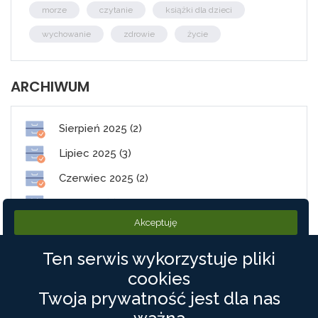
morze
czytanie
książki dla dzieci
wychowanie
zdrowie
życie
ARCHIWUM
Sierpień 2025 (2)
Lipiec 2025 (3)
Czerwiec 2025 (2)
Maj 2025 (1)
Akceptuję
Styczeń 2025 (2)
Ten serwis wykorzystuje pliki
cookies
PolneDrogi.pl
Twoja prywatność jest dla nas