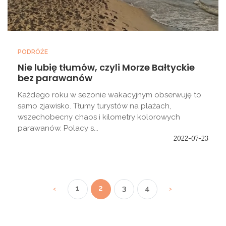
PODRÓŻE
Nie lubię tłumów, czyli Morze Bałtyckie
bez parawanów
Każdego roku w sezonie wakacyjnym obserwuję to
samo zjawisko. Tłumy turystów na plażach,
wszechobecny chaos i kilometry kolorowych
parawanów. Polacy s...
2022-07-23
1
2
3
4
‹
›