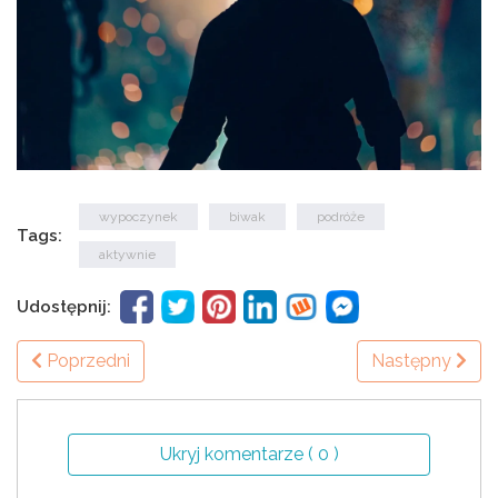
wypoczynek
biwak
podróże
Tags:
aktywnie
Udostępnij:
Poprzedni
Następny
Ukryj komentarze ( 0 )