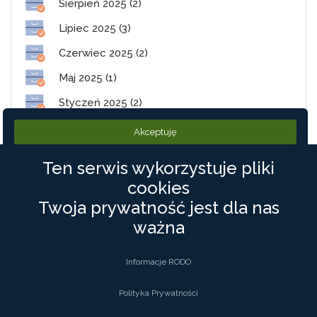
Sierpień 2025 (2)
Lipiec 2025 (3)
Czerwiec 2025 (2)
Maj 2025 (1)
Styczeń 2025 (2)
Akceptuję
Ten serwis wykorzystuje pliki
cookies
Twoja prywatność jest dla nas
PolneDrogi.pl
ważna
©2019 PolneDrogi. Wszystkie Prawa zastrzeżone
Informacje RODO
Kontakt
Polityka Prywatności
Polityka Prywatności
Regulamin