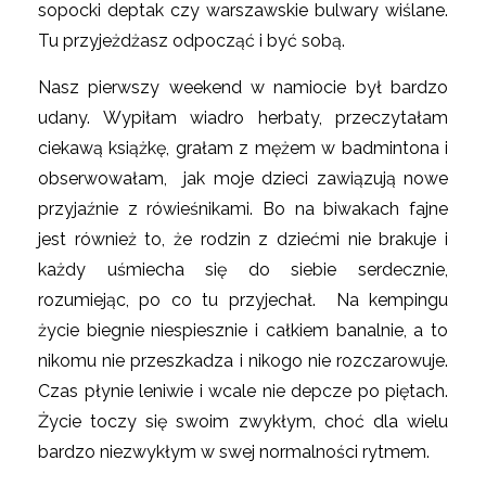
sopocki deptak czy warszawskie bulwary wiślane.
Tu przyjeżdżasz odpocząć i być sobą.
Nasz pierwszy weekend w namiocie był bardzo
udany. Wypiłam wiadro herbaty, przeczytałam
ciekawą książkę, grałam z mężem w badmintona i
obserwowałam, jak moje dzieci zawiązują nowe
przyjaźnie z rówieśnikami. Bo na biwakach fajne
jest również to, że rodzin z dziećmi nie brakuje i
każdy uśmiecha się do siebie serdecznie,
rozumiejąc, po co tu przyjechał. Na kempingu
życie biegnie niespiesznie i całkiem banalnie, a to
nikomu nie przeszkadza i nikogo nie rozczarowuje.
Czas płynie leniwie i wcale nie depcze po piętach.
Życie toczy się swoim zwykłym, choć dla wielu
bardzo niezwykłym w swej normalności rytmem.