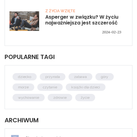
Z ŻYCIA WZIĘTE
Asperger w związku? W życiu
najważniejsza jest szczerość
2024-02-23
POPULARNE TAGI
dziecko
przyroda
zabawa
góry
morze
czytanie
książki dla dzieci
wychowanie
zdrowie
życie
ARCHIWUM