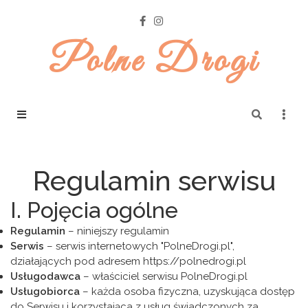
Polne Drogi
Regulamin serwisu
I. Pojęcia ogólne
Regulamin
– niniejszy regulamin
Serwis
– serwis internetowych "PolneDrogi.pl",
działających pod adresem https://polnedrogi.pl
Usługodawca
– właściciel serwisu PolneDrogi.pl
Usługobiorca
– każda osoba fizyczna, uzyskująca dostęp
do Serwisu i korzystająca z usług świadczonych za