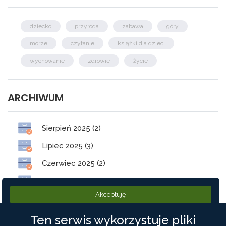
dziecko
przyroda
zabawa
góry
morze
czytanie
książki dla dzieci
wychowanie
zdrowie
życie
ARCHIWUM
Sierpień 2025 (2)
Lipiec 2025 (3)
Czerwiec 2025 (2)
Maj 2025 (1)
Akceptuję
Styczeń 2025 (2)
Ten serwis wykorzystuje pliki