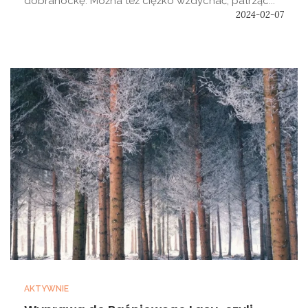
dobranockę. Można też ciężko wzdychać, patrząc...
2024-02-07
AKTYWNIE