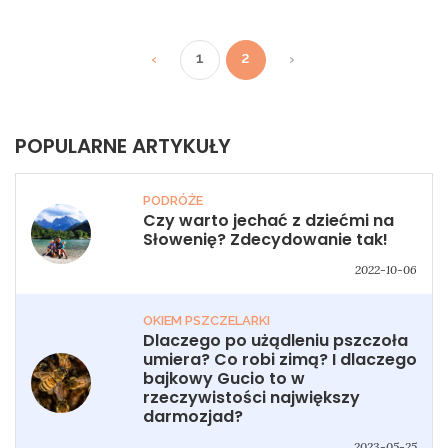
1
2
‹
›
POPULARNE ARTYKUŁY
PODRÓŻE
Czy warto jechać z dziećmi na
Słowenię? Zdecydowanie tak!
2022-10-06
OKIEM PSZCZELARKI
Dlaczego po użądleniu pszczoła
umiera? Co robi zimą? I dlaczego
bajkowy Gucio to w
rzeczywistości największy
darmozjad?
2023-05-25