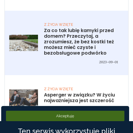
Z ŻYCIA WZIĘTE
Za co tak lubię kamyki przed
domem? Przeczytaj, a
zrozumiesz, że bez kostki też
możesz mieć czyste i
bezobsługowe podwórko
2023-09-01
Z ŻYCIA WZIĘTE
Asperger w związku? W życiu
najważniejsza jest szczerość
2024-02-23
Akceptuję
Ten serwis wykorzystuje pliki