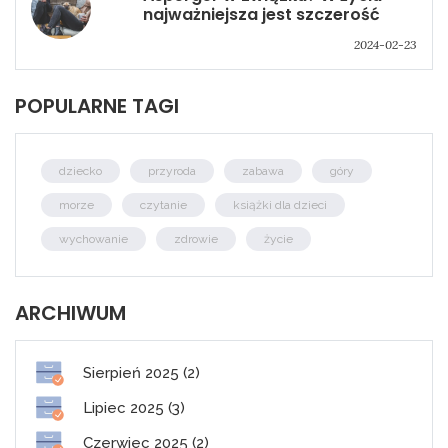
najważniejsza jest szczerość
2024-02-23
POPULARNE TAGI
dziecko
przyroda
zabawa
góry
morze
czytanie
książki dla dzieci
wychowanie
zdrowie
życie
ARCHIWUM
Sierpień 2025 (2)
Lipiec 2025 (3)
Czerwiec 2025 (2)