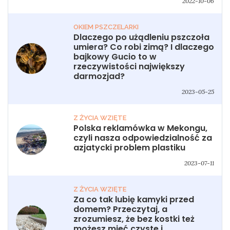
2022-10-06
OKIEM PSZCZELARKI
Dlaczego po użądleniu pszczoła
umiera? Co robi zimą? I dlaczego
bajkowy Gucio to w
rzeczywistości największy
darmozjad?
2023-05-25
Z ŻYCIA WZIĘTE
Polska reklamówka w Mekongu,
czyli nasza odpowiedzialność za
azjatycki problem plastiku
2023-07-11
Z ŻYCIA WZIĘTE
Za co tak lubię kamyki przed
domem? Przeczytaj, a
zrozumiesz, że bez kostki też
możesz mieć czyste i