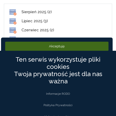
Sierpień 2025 (2)
Lipiec 2025 (3)
Czerwiec 2025 (2)
Maj 2025 (1)
Akceptuję
Styczeń 2025 (2)
Ten serwis wykorzystuje pliki
cookies
PolneDrogi.pl
Twoja prywatność jest dla nas
ważna
©2019 PolneDrogi. Wszystkie Prawa zastrzeżone
Informacje RODO
Kontakt
Polityka Prywatności
Polityka Prywatności
Regulamin