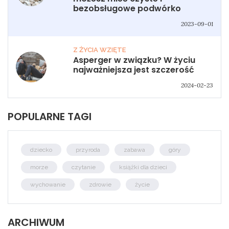
bezobsługowe podwórko
2023-09-01
Z ŻYCIA WZIĘTE
Asperger w związku? W życiu
najważniejsza jest szczerość
2024-02-23
POPULARNE TAGI
dziecko
przyroda
zabawa
góry
morze
czytanie
książki dla dzieci
wychowanie
zdrowie
życie
ARCHIWUM