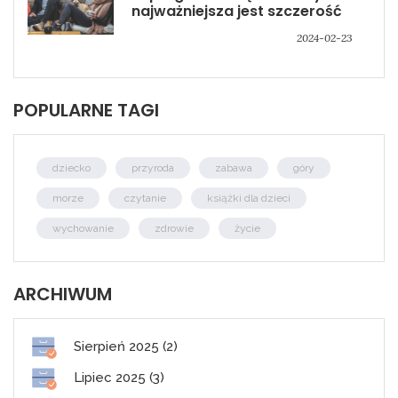
najważniejsza jest szczerość
2024-02-23
POPULARNE TAGI
dziecko
przyroda
zabawa
góry
morze
czytanie
książki dla dzieci
wychowanie
zdrowie
życie
ARCHIWUM
Sierpień 2025 (2)
Lipiec 2025 (3)