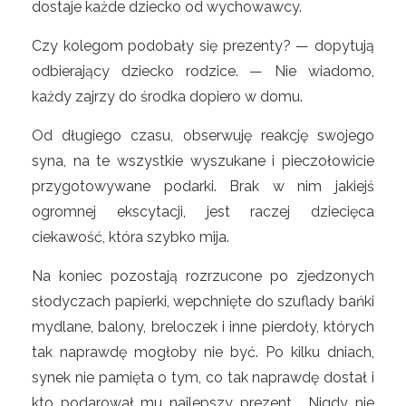
dostaje każde dziecko od wychowawcy.
Czy kolegom podobały się prezenty? — dopytują
odbierający dziecko rodzice. — Nie wiadomo,
każdy zajrzy do środka dopiero w domu.
Od długiego czasu, obserwuję reakcję swojego
syna, na te wszystkie wyszukane i pieczołowicie
przygotowywane podarki. Brak w nim jakiejś
ogromnej ekscytacji, jest raczej dziecięca
ciekawość, która szybko mija.
Na koniec pozostają rozrzucone po zjedzonych
słodyczach papierki, wepchnięte do szuflady bańki
mydlane, balony, breloczek i inne pierdoły, których
tak naprawdę mogłoby nie być. Po kilku dniach,
synek nie pamięta o tym, co tak naprawdę dostał i
kto podarował mu najlepszy prezent. Nigdy nie