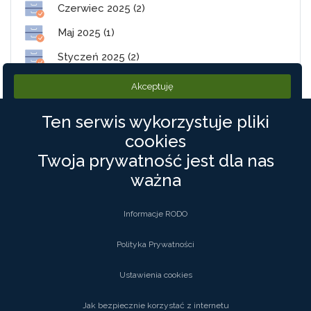
Czerwiec 2025 (2)
Maj 2025 (1)
Styczeń 2025 (2)
Akceptuję
Ten serwis wykorzystuje pliki
cookies
Twoja prywatność jest dla nas
PolneDrogi.pl
ważna
©2019 PolneDrogi. Wszystkie Prawa zastrzeżone
Informacje RODO
Kontakt
Polityka Prywatności
Polityka Prywatności
Regulamin
Rodo
Ustawienia cookies
Jak bezpiecznie korzystać z internetu