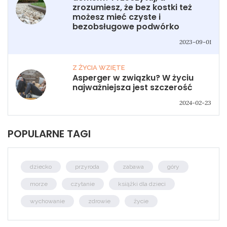
zrozumiesz, że bez kostki też
możesz mieć czyste i
bezobsługowe podwórko
2023-09-01
Z ŻYCIA WZIĘTE
Asperger w związku? W życiu
najważniejsza jest szczerość
2024-02-23
POPULARNE TAGI
dziecko
przyroda
zabawa
góry
morze
czytanie
książki dla dzieci
wychowanie
zdrowie
życie