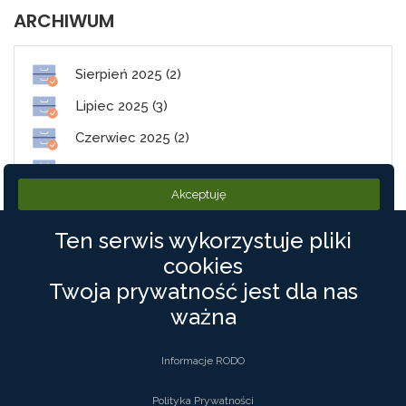
ARCHIWUM
Sierpień 2025 (2)
Lipiec 2025 (3)
Czerwiec 2025 (2)
Maj 2025 (1)
Akceptuję
Styczeń 2025 (2)
Ten serwis wykorzystuje pliki
cookies
PolneDrogi.pl
Twoja prywatność jest dla nas
ważna
©2019 PolneDrogi. Wszystkie Prawa zastrzeżone
Informacje RODO
Kontakt
Polityka Prywatności
Polityka Prywatności