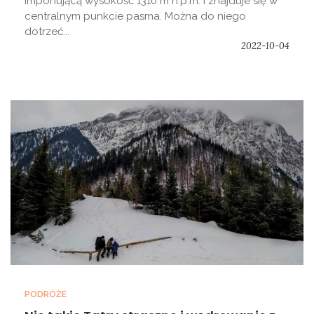
imponującą wysokość 1310 m n.p.m. i znajduje się w
centralnym punkcie pasma. Można do niego
dotrzeć...
2022-10-04
PODRÓŻE