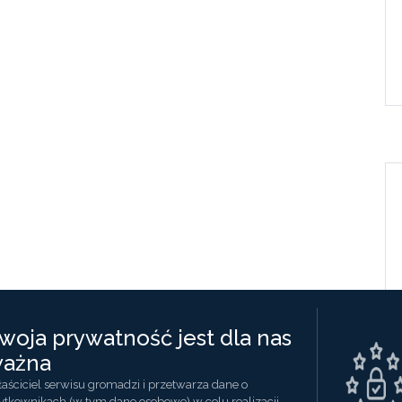
woja prywatność jest dla nas
ażna
aściciel serwisu gromadzi i przetwarza dane o
ytkownikach (w tym dane osobowe) w celu realizacji