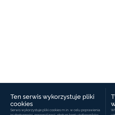
Ten serwis wykorzystuje pliki
T
cookies
w
Serwis wykorzystuje pliki cookies m.in. w celu poprawienia
Wł
jej dostępności, personalizacji, obsługi kont użytkowników
uż