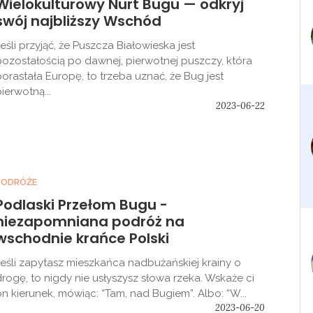
Wielokulturowy Nurt Bugu — odkryj
swój najbliższy Wschód
eśli przyjąć, że Puszcza Białowieska jest
pozostałością po dawnej, pierwotnej puszczy, która
porastała Europę, to trzeba uznać, że Bug jest
ierwotną...
2023-06-22
PODRÓŻE
Podlaski Przełom Bugu -
niezapomniana podróż na
wschodnie krańce Polski
Jeśli zapytasz mieszkańca nadbużańskiej krainy o
drogę, to nigdy nie usłyszysz słowa rzeka. Wskaże ci
on kierunek, mówiąc: “Tam, nad Bugiem”. Albo: “W...
2023-06-20