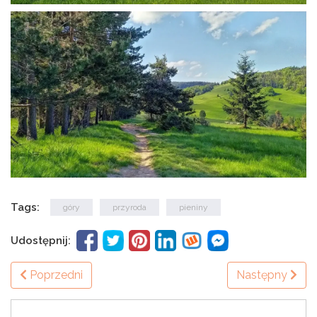
Tags:
góry
przyroda
pieniny
Udostępnij:
Poprzedni
Następny