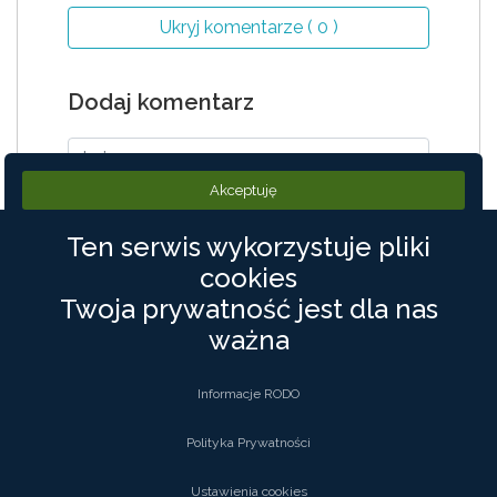
Ukryj komentarze ( 0 )
Dodaj komentarz
Akceptuję
Ten serwis wykorzystuje pliki
Akceptuję
Regulamin
cookies
Twoja prywatność jest dla nas
ważna
Informacje RODO
Polityka Prywatności
Ustawienia cookies