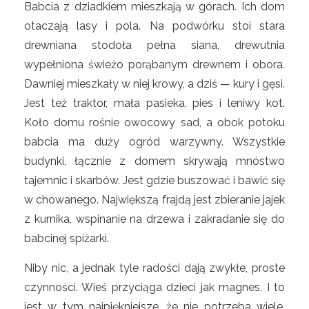
Babcia z dziadkiem mieszkają w górach. Ich dom
otaczają lasy i pola. Na podwórku stoi stara
drewniana stodoła pełna siana, drewutnia
wypełniona świeżo porąbanym drewnem i obora.
Dawniej mieszkały w niej krowy, a dziś — kury i gęsi.
Jest też traktor, mała pasieka, pies i leniwy kot.
Koło domu rośnie owocowy sad, a obok potoku
babcia ma duży ogród warzywny. Wszystkie
budynki, łącznie z domem skrywają mnóstwo
tajemnic i skarbów. Jest gdzie buszować i bawić się
w chowanego. Największą frajdą jest zbieranie jajek
z kurnika, wspinanie na drzewa i zakradanie się do
babcinej spiżarki.
Niby nic, a jednak tyle radości dają zwykłe, proste
czynności. Wieś przyciąga dzieci jak magnes. I to
jest w tym najpiękniejsze, że nie potrzeba wiele,