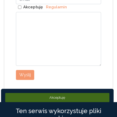
Akceptuję
Regulamin
Wyślij
POPULARNE ARTYKUŁY
Akceptuję
Ten serwis wykorzystuje pliki
PODRÓŻE