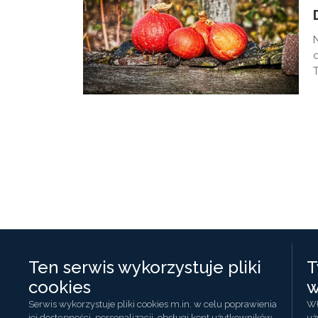
Ten serwis wykorzystuje pliki
T
cookies
w
Serwis wykorzystuje pliki cookies m.in. w celu poprawienia
Wł
jej dostępności, personalizacji, obsługi kont użytkowników
uż