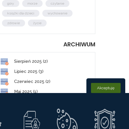
góry
morze
czytanie
książki dla dzieci
wychowanie
zdrowie
życie
ARCHIWUM
Sierpień 2025 (2)
Lipiec 2025 (3)
Czerwiec 2025 (2)
Akceptuję
Maj 2025 (1)
Styczeń 2025 (2)