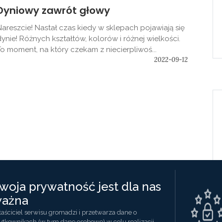
Dyniowy zawrót głowy
Nareszcie! Nastał czas kiedy w sklepach pojawiają się
dynie! Różnych kształtów, kolorów i różnej wielkości.
To moment, na który czekam z niecierpliwoś...
2022-09-12
woja prywatność jest dla nas
ażna
aściciel serwisu gromadzi i przetwarza dane o
ytkownikach (w tym dane osobowe) w celu realizacji