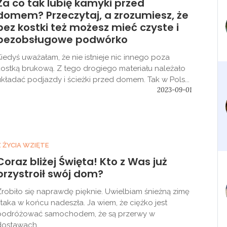
Za co tak lubię kamyki przed
domem? Przeczytaj, a zrozumiesz, że
bez kostki też możesz mieć czyste i
bezobsługowe podwórko
Kiedyś uważałam, że nie istnieje nic innego poza
kostką brukową. Z tego drogiego materiału należało
układać podjazdy i ścieżki przed domem. Tak w Pols...
2023-09-01
Z ŻYCIA WZIĘTE
Coraz bliżej Święta! Kto z Was już
przystroił swój dom?
Zrobiło się naprawdę pięknie. Uwielbiam śnieżną zimę
i taka w końcu nadeszła. Ja wiem, że ciężko jest
podróżować samochodem, że są przerwy w
dostawach...