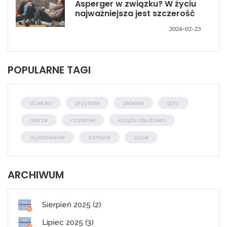
Asperger w związku? W życiu
najważniejsza jest szczerość
2024-02-23
POPULARNE TAGI
dziecko
przyroda
zabawa
góry
morze
czytanie
książki dla dzieci
wychowanie
zdrowie
życie
ARCHIWUM
Sierpień 2025 (2)
Lipiec 2025 (3)