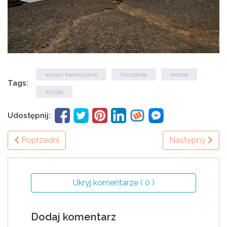
wyspy kanaryjskie
hiszpania
morze
Tags:
wyspa
Udostępnij:
Poprzedni
Następny
Ukryj komentarze ( 0 )
Dodaj komentarz