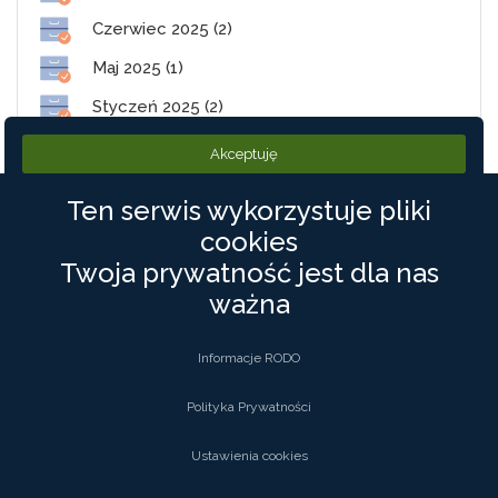
Czerwiec 2025 (2)
Maj 2025 (1)
Styczeń 2025 (2)
Akceptuję
Ten serwis wykorzystuje pliki
cookies
PolneDrogi.pl
Twoja prywatność jest dla nas
ważna
©2019 PolneDrogi. Wszystkie Prawa zastrzeżone
Informacje RODO
Kontakt
Polityka Prywatności
Polityka Prywatności
Regulamin
Rodo
Ustawienia cookies