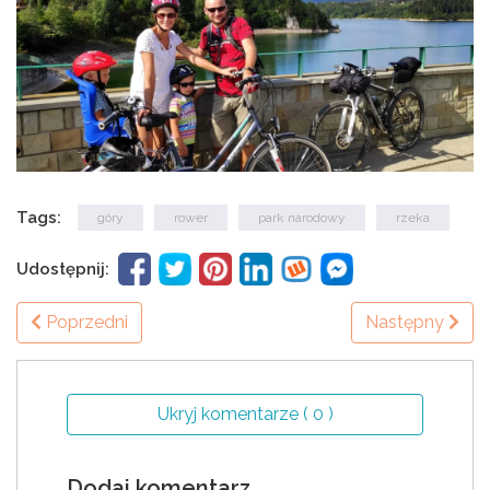
Tags:
góry
rower
park narodowy
rzeka
Udostępnij:
Poprzedni
Następny
Ukryj komentarze ( 0 )
Dodaj komentarz