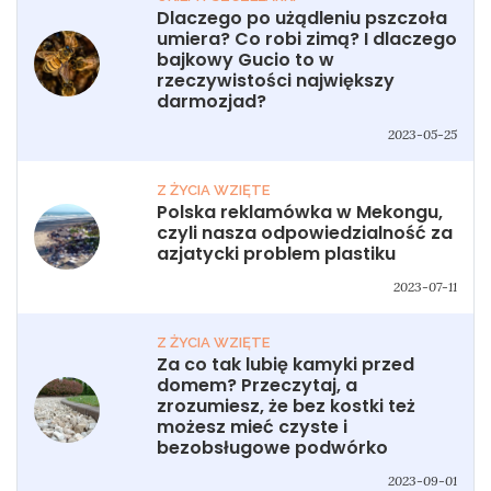
Dlaczego po użądleniu pszczoła
umiera? Co robi zimą? I dlaczego
bajkowy Gucio to w
rzeczywistości największy
darmozjad?
2023-05-25
Z ŻYCIA WZIĘTE
Polska reklamówka w Mekongu,
czyli nasza odpowiedzialność za
azjatycki problem plastiku
2023-07-11
Z ŻYCIA WZIĘTE
Za co tak lubię kamyki przed
domem? Przeczytaj, a
zrozumiesz, że bez kostki też
możesz mieć czyste i
bezobsługowe podwórko
2023-09-01