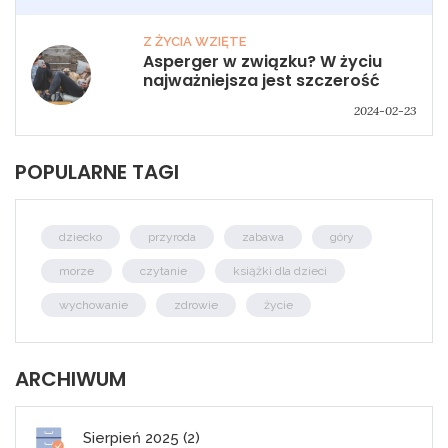
Z ŻYCIA WZIĘTE
Asperger w związku? W życiu
najważniejsza jest szczerość
2024-02-23
POPULARNE TAGI
dziecko
przyroda
zabawa
góry
morze
czytanie
książki dla dzieci
wychowanie
zdrowie
życie
ARCHIWUM
Sierpień 2025 (2)