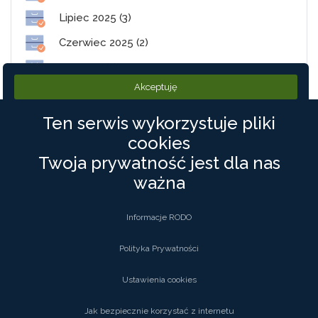
Lipiec 2025 (3)
Czerwiec 2025 (2)
Maj 2025 (1)
Akceptuję
Styczeń 2025 (2)
Ten serwis wykorzystuje pliki
cookies
PolneDrogi.pl
Twoja prywatność jest dla nas
ważna
©2019 PolneDrogi. Wszystkie Prawa zastrzeżone
Informacje RODO
Kontakt
Polityka Prywatności
Polityka Prywatności
Regulamin
Rodo
Ustawienia cookies
Jak bezpiecznie korzystać z internetu